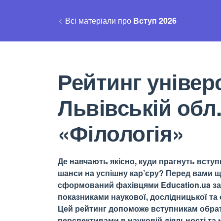
Всі матеріали про
Вступ 2026
Рейтинг універс
Львівській обл
«Філологія»
Де навчають якісно, куди прагнуть вступи
шанси на успішну кар’єру? Перед вами щ
сформований фахівцями Education.ua за 
показниками наукової, дослідницької та о
Цей рейтинг допоможе вступникам обрати
перспективами в науковій діяльності та н