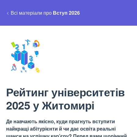
Всі матеріали про
Вступ 2026
Рейтинг університетів
2025 у Житомирі
Де навчають якісно, куди прагнуть вступити
найкращі абітурієнти й чи дає освіта реальні
шанси на успішну кар’єру? Перед вами щорічний