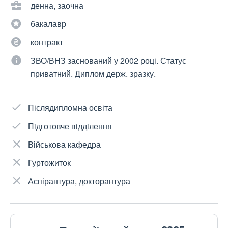
денна, заочна
бакалавр
контракт
ЗВО/ВНЗ заснований у 2002 році. Статус
приватний. Диплом держ. зразку.
Післядипломна освіта
Пiдготовче вiддiлення
Військова кафедра
Гуртожиток
Аспірантура, докторантура