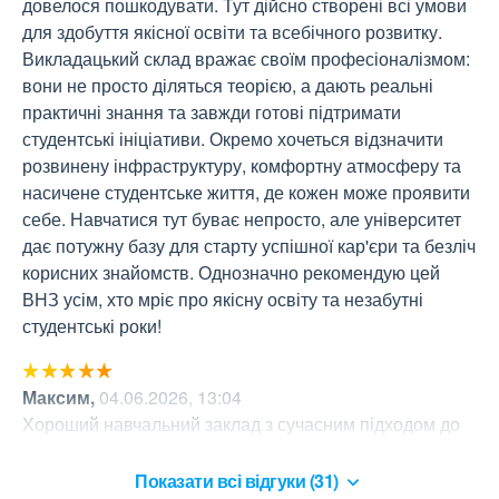
довелося пошкодувати. Тут дійсно створені всі умови 
для здобуття якісної освіти та всебічного розвитку. 
Викладацький склад вражає своїм професіоналізмом: 
вони не просто діляться теорією, а дають реальні 
практичні знання та завжди готові підтримати 
студентські ініціативи. Окремо хочеться відзначити 
розвинену інфраструктуру, комфортну атмосферу та 
насичене студентське життя, де кожен може проявити 
себе. Навчатися тут буває непросто, але університет 
дає потужну базу для старту успішної кар'єри та безліч 
корисних знайомств. Однозначно рекомендую цей 
ВНЗ усім, хто мріє про якісну освіту та незабутні 
студентські роки!
Максим
,
04.06.2026, 13:04
Хороший навчальний заклад з сучасним підходом до 
освіти.Викладачі компетентні завжди готові допомогти
Показати всі відгуки (31)