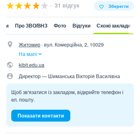
31 відгук
Зберегти
нтам
Про ЗВО/ВНЗ
Фото
Відгуки
Схожі заклади
Житомир
·
вул. Комерційна, 2, 10029
На мапі
kibit.edu.ua
Директор — Шиманська Вікторія Василівна
Щоб зв'язатися із закладом, відкрийте телефон і
ел. пошту.
Показати контакти