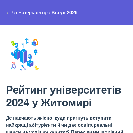
Всі матеріали про
Вступ 2026
Рейтинг університетів
2024 у Житомирі
Де навчають якісно, куди прагнуть вступити
найкращі абітурієнти й чи дає освіта реальні
шанси на успішну кар’єру? Перед вами щорічний