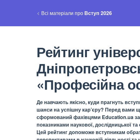
Всі матеріали про
Вступ 2026
Рейтинг універс
Дніпропетровсь
«Професійна ос
Де навчають якісно, куди прагнуть вступи
шанси на успішну кар’єру? Перед вами щ
сформований фахівцями Education.ua за 
показниками наукової, дослідницької та о
Цей рейтинг допоможе вступникам обрати
перспективами в науковій діяльності та н