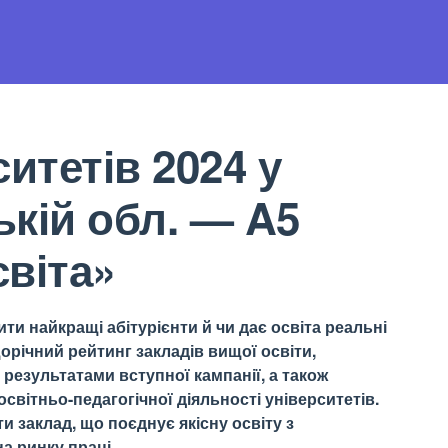
итетів 2024 у
кій обл. — A5
віта»
ти найкращі абітурієнти й чи дає освіта реальні
орічний рейтинг закладів вищої освіти,
результатами вступної кампанії, а також
світньо-педагогічної діяльності університетів.
 заклад, що поєднує якісну освіту з
а ринку праці.