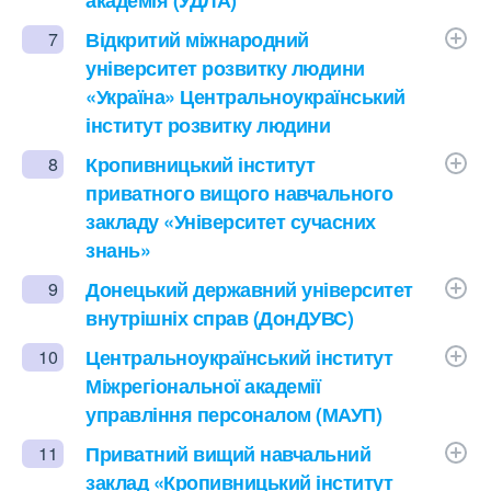
академія (УДЛА)
Відкритий міжнародний
7
університет розвитку людини
«Україна» Центральноукраїнський
інститут розвитку людини
Кропивницький інститут
8
приватного вищого навчального
закладу «Університет сучасних
знань»
Донецький державний університет
9
внутрішніх справ (ДонДУВС)
Центральноукраїнський інститут
10
Міжрегіональної академії
управління персоналом (МАУП)
Приватний вищий навчальний
11
заклад «Кропивницький інститут