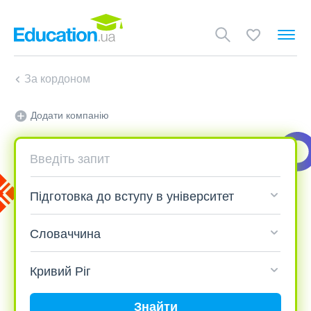
За кордоном
Додати компанію
Знайти