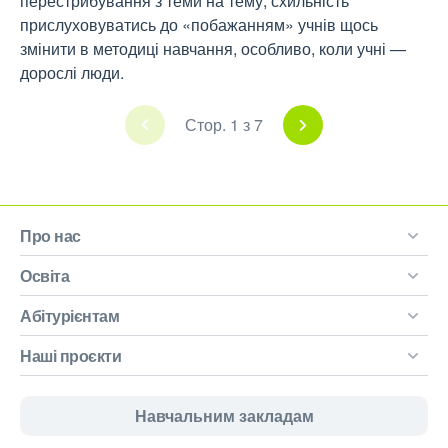
перестрибування з теми на тему, схильність
прислуховуватись до «побажанням» учнів щось
змінити в методиці навчання, особливо, коли учні —
дорослі люди.
Стор. 1 з 7
Про нас
Освіта
Абітурієнтам
Наші проєкти
Навчальним закладам