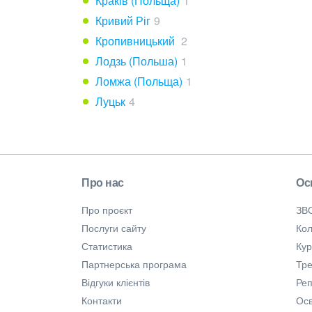
Краків (Польща)
1
Кривий Ріг
9
Кропивницький
2
Лодзь (Польша)
1
Ломжа (Польща)
1
Луцьк
4
Про нас
Ос
Про проєкт
ЗВ
Послуги сайту
Кол
Статистика
Ку
Партнерська програма
Тре
Відгуки клієнтів
Ре
Контакти
Осв