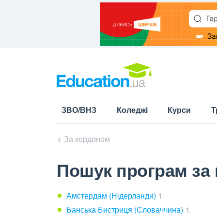
ЗВО/ВНЗ
Коледжі
Курси
Т
За кордоном
Пошук програм за 
Амстердам (Нідерланди)
1
Банська Бистриця (Словаччина)
1