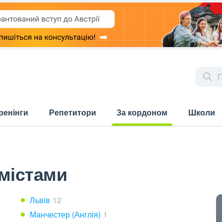
ренінги
Репетитори
За кордоном
Школи
(current)
містами
Львів
12
Манчестер (Англія)
1