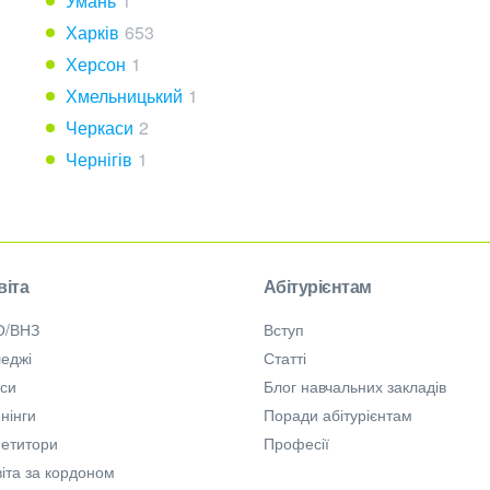
Умань
1
Харків
653
Херсон
1
Хмельницький
1
Черкаси
2
Чернігів
1
віта
Абітурієнтам
О/ВНЗ
Вступ
еджі
Статті
рси
Блог навчальних закладів
нінги
Поради абітурієнтам
петитори
Професії
іта за кордоном