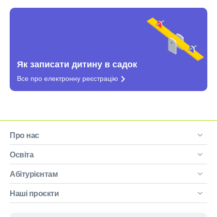
Як записати дитину в садок
Все про електронну
реєстрацію
Про нас
Освіта
Абітурієнтам
Наші проєкти