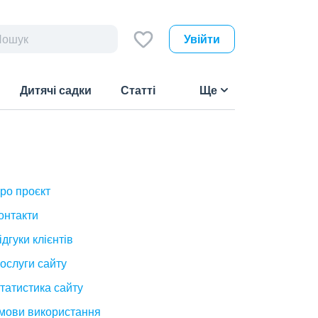
Увійти
Дитячі садки
Статті
Ще
ро проєкт
онтакти
ідгуки клієнтів
ослуги сайту
татистика сайту
мови використання