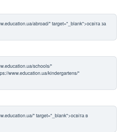
w.education.ua/abroad/" target="_blank">освіта за
w.education.ua/schools/"
tps://www.education.ua/kindergartens/"
w.education.ua/" target="_blank">освіта в