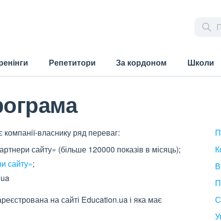
ренінги
Репетитори
За кордоном
Школи
рограма
 компанії-власнику ряд переваг:
П
партнери сайту» (більше 120000 показів в місяць);
К
и сайту»
;
В
.ua
П
реєстрована на сайті Education.ua і яка має
С
У