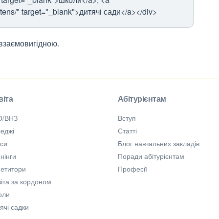
rtens/" target="_blank">дитячі сади</a></div>
 взаємовигідною.
віта
Абітурієнтам
О/ВНЗ
Вступ
еджі
Статті
рси
Блог навчальних закладів
нінги
Поради абітурієнтам
петитори
Професії
іта за кордоном
оли
ячі садки