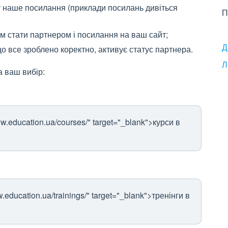
ту наше посилання (приклади посилань дивіться
П
м стати партнером і посилання на ваш сайт;
Д
о все зроблено коректно, активує статус партнера.
Л
а ваш вибір:
w.education.ua/courses/" target="_blank">курси в
.education.ua/trainings/" target="_blank">тренінги в