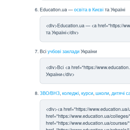
Education.ua —
освіта в Києві
та Україні
<div>Education.ua — <a href="https://ww
та Україні</div>
Всі
учбові заклади
України
<div>Всі <a href="https://www.education
України</div>
ЗВО/ВНЗ
,
коледжі
,
курси
,
школи
,
дитячі с
<div><a href="https://www.education.ua/
href="https://www.education.ua/colleges
href="https://www.education.ua/courses/
href="https://www.education.ua/schools/