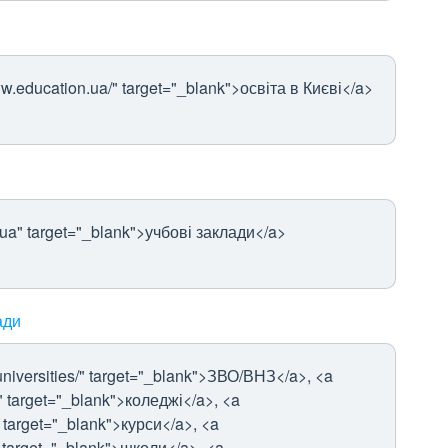
w.education.ua/" target="_blank">освіта в Києві</a>
.ua" target="_blank">учбові заклади</a>
ади
universities/" target="_blank">ЗВО/ВНЗ</a>, <a
/" target="_blank">коледжі</a>, <a
" target="_blank">курси</a>, <a
" target="_blank">школи</a>, <a