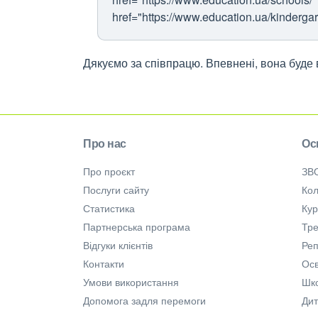
href="https://www.education.ua/kinderga
Дякуємо за співпрацю. Впевнені, вона буде
Про нас
Ос
Про проєкт
ЗВ
Послуги сайту
Кол
Статистика
Ку
Партнерська програма
Тре
Відгуки клієнтів
Ре
Контакти
Осв
Умови використання
Шк
Допомога задля перемоги
Дит