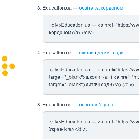
Education.ua —
освіта за кордоном
<div>Education.ua — <a href="https://ww
кордоном</a></div>
Education.ua —
школи
і
дитячі сади
<div>Education.ua — <a href="https://ww
target="_blank">школи</a> і <a href="ht
target="_blank">дитячі сади</a></div>
Education.ua —
освіта в Україні
<div>Education.ua — <a href="https://ww
Україні</a></div>