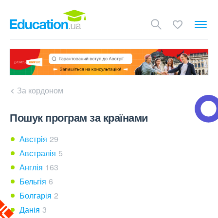
За кордоном
Пошук програм за країнами
Австрія
29
Австралія
5
Англія
163
Бельгія
6
Болгарія
2
Данія
3