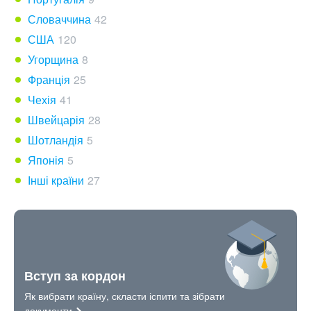
Словаччина
42
США
120
Угорщина
8
Франція
25
Чехія
41
Швейцарія
28
Шотландія
5
Японія
5
Інші країни
27
Вступ за кордон
Як вибрати країну, скласти іспити та зібрати
документи