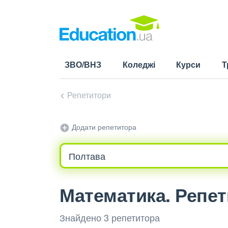
ЗВО/ВНЗ
Коледжі
Курси
Т
Репетитори
Додати репетитора
Математика. Репет
Знайдено 3 репетитора