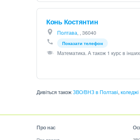
Конь Костянтин
Полтава
, , 36040
Показати телефон
Математика
.
А також 1 курс в інших
Дивіться також
ЗВО/ВНЗ в Полтаві
,
коледжі
Про нас
Ос
Про проєкт
ЗВ