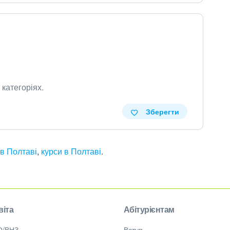
 категоріях
.
Зберегти
 в Полтаві
,
курси в Полтаві
.
віта
Абітурієнтам
О/ВНЗ
Вступ