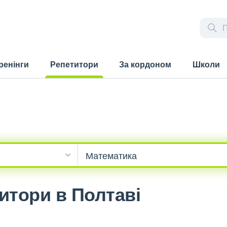
ренінги
Репетитори
За кордоном
Школи
(current)
итори в Полтаві