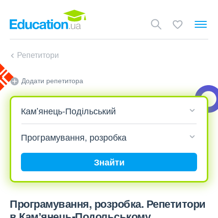
Репетитори
Додати репетитора
Знайти
Програмування, розробка. Репетитори
в Камʼянець-Подольському