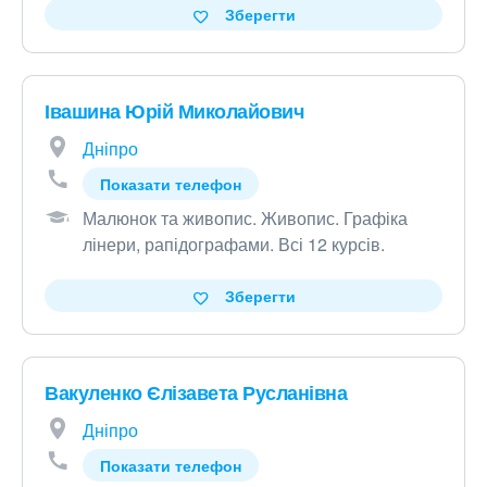
Зберегти
Івашина Юрій Миколайович
Дніпро
Показати телефон
Малюнок та живопис
.
Живопис
.
Графіка
лінери, рапідографами
.
Всі 12 курсів
.
Зберегти
Вакуленко Єлізавета Русланівна
Дніпро
Показати телефон