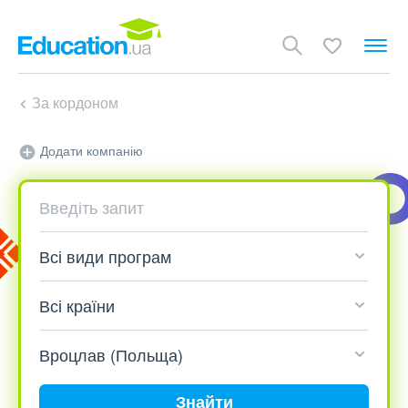
За кордоном
Додати компанію
Знайти