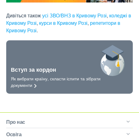
Дивіться також
усі ЗВО/ВНЗ в Кривому Розі
,
коледжі в
Кривому Розі
,
курси в Кривому Розі
,
репетитори в
Кривому Розі
.
Вступ за кордон
Як вибрати країну, скласти іспити та зібрати
документи
Про нас
Освіта