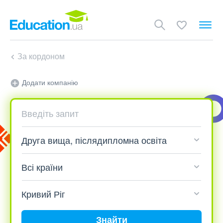
За кордоном
Додати компанію
Знайти