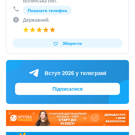
Волинська обл.
Показати телефон
Державний.
Зберегти
Вступ 2026 у телеграмі
Підписатися