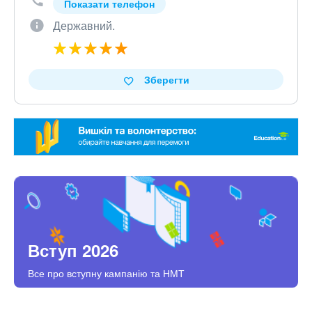
Показати телефон
Державний.
Зберегти
Вступ 2026
Все про вступну кампанію та НМТ