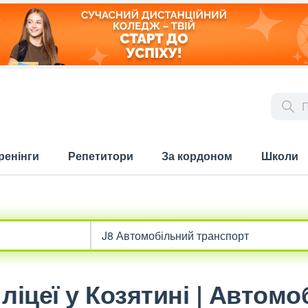
ренінги
Репетитори
За кордоном
Школи
ліцеї у Козятині | Автом