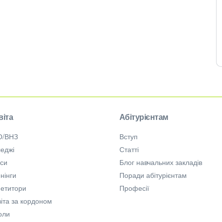
віта
Абітурієнтам
О/ВНЗ
Вступ
еджі
Статті
рси
Блог навчальних закладів
нінги
Поради абітурієнтам
петитори
Професії
іта за кордоном
оли