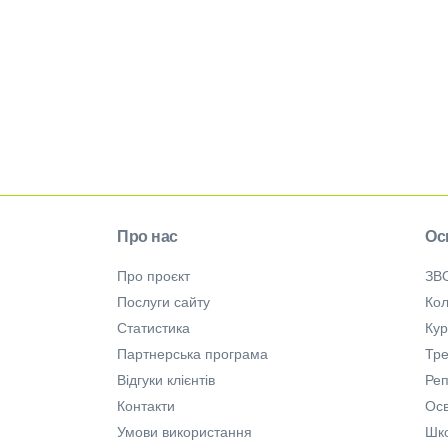
Про нас
Ос
Про проєкт
ЗВ
Послуги сайту
Кол
Статистика
Ку
Партнерська програма
Тре
Відгуки клієнтів
Ре
Контакти
Осв
Умови використання
Шк