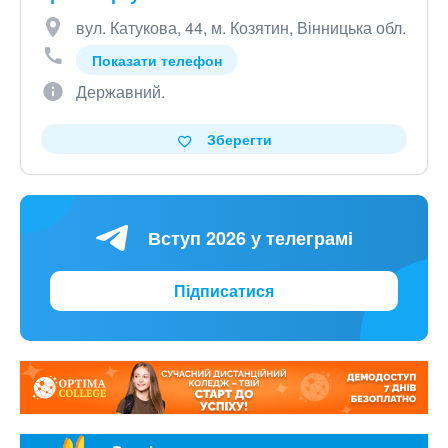
вул. Катукова, 44, м. Козятин, Вінницька обл.
Показати телефон
Державний.
Зберегти
Вступ 2026 у телеграмі
Підписатися