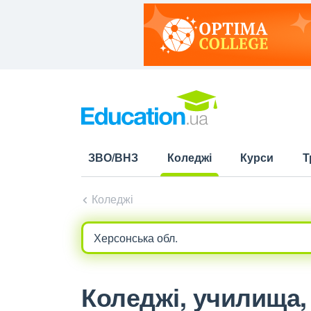
ЗВО/ВНЗ
Коледжі
Курси
Т
(current)
Коледжі
Коледжі, училища, 