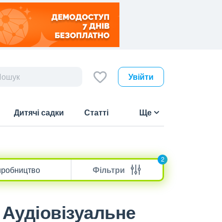
Увійти
Дитячі садки
Статті
Ще
2
Фільтри
| Аудіовізуальне