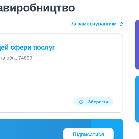
іавиробництво
За замовчуванням
цей сфери послуг
ька обл., 74800
Зберегти
Підписатися