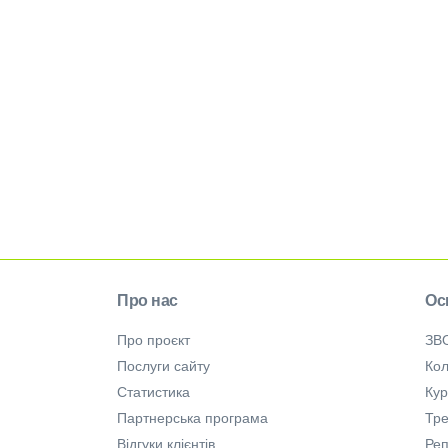
Про нас
Ос
Про проєкт
ЗВ
Послуги сайту
Кол
Статистика
Ку
Партнерська програма
Тре
Відгуки клієнтів
Ре