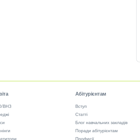
віта
Абітурієнтам
О/ВНЗ
Вступ
еджі
Статті
рси
Блог навчальних закладів
нінги
Поради абітурієнтам
петитори
Професії