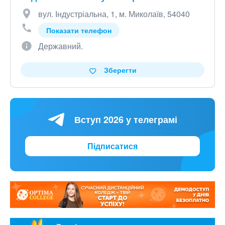
вул. Індустріальна, 1, м. Миколаїв, 54040
Показати телефон
Державний.
Зберегти
Вступ 2026 у телеграмі
Підписатися