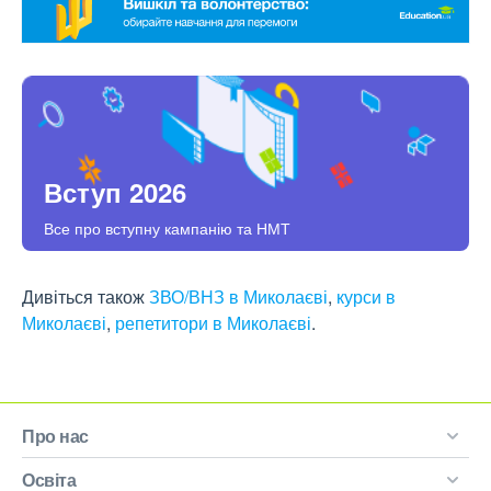
Вступ 2026
Все про вступну кампанію та НМТ
Дивіться також
ЗВО/ВНЗ в Миколаєві
,
курси в
Миколаєві
,
репетитори в Миколаєві
.
Про нас
Освіта