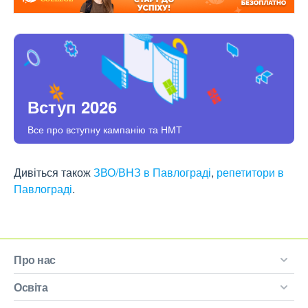
Вступ 2026
Все про вступну кампанію та НМТ
Дивіться також
ЗВО/ВНЗ в Павлограді
,
репетитори в
Павлограді
.
Про нас
Освіта