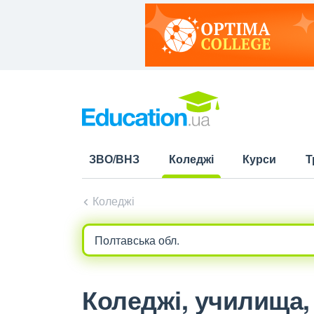
ЗВО/ВНЗ
Коледжі
Курси
Т
(current)
Коледжі
Коледжі, училища, 