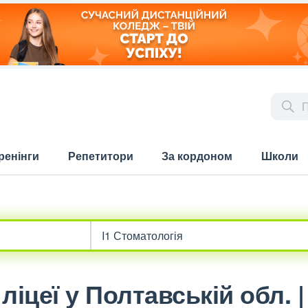
ренінги
Репетитори
За кордоном
Школи
ліцеї у Полтавській обл. 