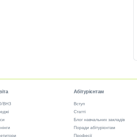
віта
Абітурієнтам
О/ВНЗ
Вступ
еджі
Статті
рси
Блог навчальних закладів
нінги
Поради абітурієнтам
петитори
Професії