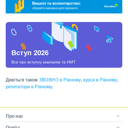
Вступ 2026
Все про вступну кампанію та НМТ
Дивіться також
ЗВО/ВНЗ в Рівному
,
курси в Рівному
,
репетитори в Рівному
.
Про нас
Освіта