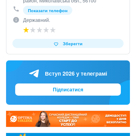
район, Миколаївська обл., 56100
Показати телефон
Державний.
Зберегти
Вступ 2026 у телеграмі
Підписатися