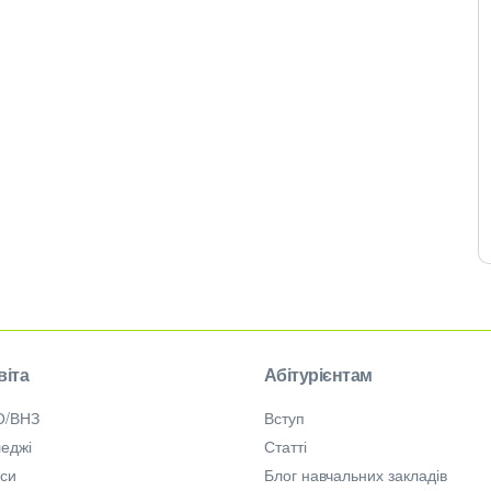
віта
Абітурієнтам
О/ВНЗ
Вступ
еджі
Статті
рси
Блог навчальних закладів