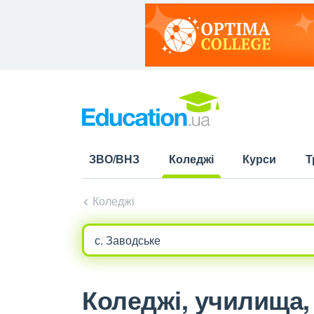
ЗВО/ВНЗ
Коледжі
Курси
Т
(current)
Коледжі
Коледжі, училища, 