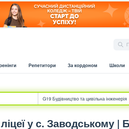
ренінги
Репетитори
За кордоном
Школи
ліцеї у с. Заводському | 