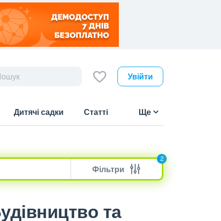
Увійти
Дитячі садки
Статті
Ще
2
Фільтри
Будівництво та