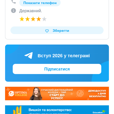
Показати телефон
Державний.
Зберегти
Вступ 2026 у телеграмі
Підписатися