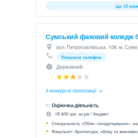
ще 12 кон
Сумський фаховий коледж б
вул. Петропавлівська, 108, м. Суми
Показати телефон
Державний.
3 конкурсні пропозиції
Оціночна діяльність
D1
18 400 грн. за рік / бюджет
Спеціальність «Облік і оподаткування», на
Факультет: Архітектури, обліку та землев