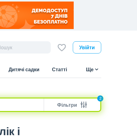
Увійти
Дитячі садки
Статті
Ще
2
Фільтри
ік і