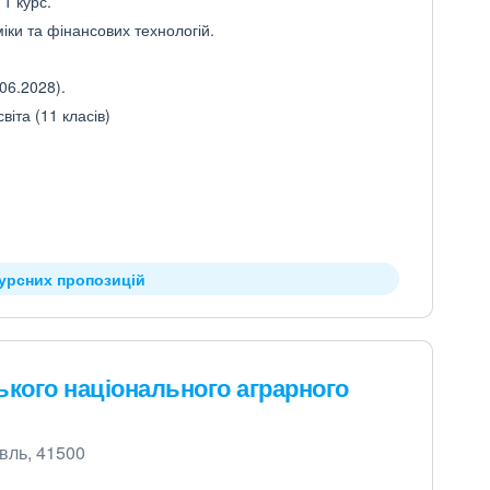
 1 курс.
іки та фінансових технологій.
06.2028).
іта (11 класів)
курсних пропозицій
кого національного аграрного
ивль, 41500