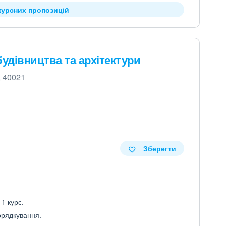
курсних пропозицій
удівництва та архітектури
, 40021
Зберегти
 1 курс.
порядкування.