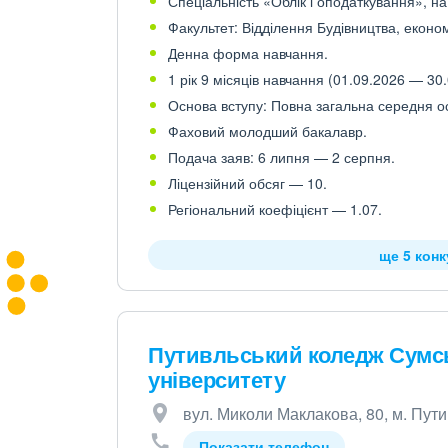
Спеціальність «Облік і оподаткування», на
Факультет: Відділення Будівництва, економ
Денна форма навчання.
1 рік 9 місяців навчання (01.09.2026 — 30.
Основа вступу: Повна загальна середня осв
Фаховий молодший бакалавр.
Подача заяв: 6 липня — 2 серпня.
Ліцензійний обсяг — 10.
Регіональний коефіцієнт — 1.07.
ще 5 кон
Путивльський коледж Сумсь
університету
вул. Миколи Маклакова, 80, м. Пут
Показати телефон