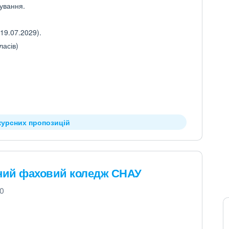
рування.
19.07.2029).
ласів)
курсних пропозицій
чний фаховий коледж СНАУ
00