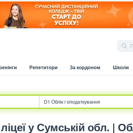
ренінги
Репетитори
За кордоном
Школи
іцеї у Сумській обл. | Обл