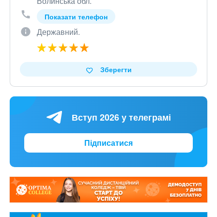
Волинська обл.
Показати телефон
Державний.
Зберегти
Вступ 2026 у телеграмі
Підписатися