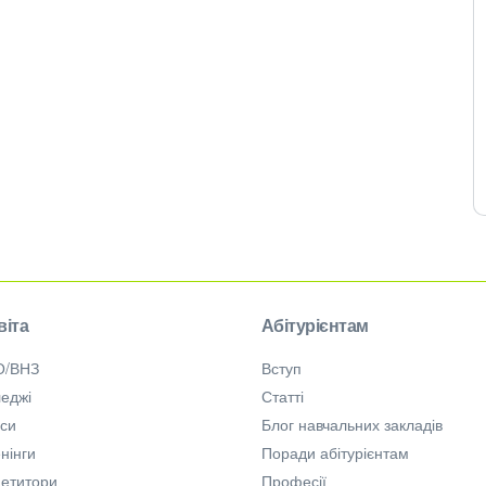
віта
Абітурієнтам
О/ВНЗ
Вступ
еджі
Статті
рси
Блог навчальних закладів
нінги
Поради абітурієнтам
петитори
Професії