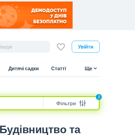
Увійти
Дитячі садки
Статті
Ще
2
Фільтри
 Будівництво та