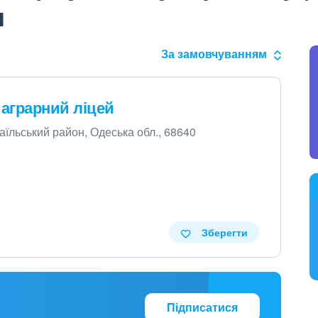
я
За замовчуванням
аграрний ліцей
маїльський район, Одеська обл., 68640
Зберегти
Підписатися