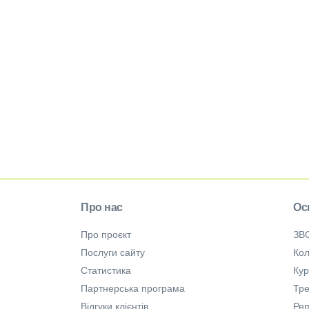
Про нас
Ос
Про проєкт
ЗВ
Послуги сайту
Кол
Статистика
Ку
Партнерська програма
Тре
Відгуки клієнтів
Ре