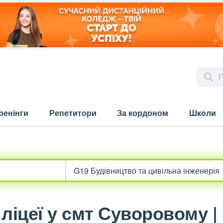
ренінги
Репетитори
За кордоном
Школи
ліцеї у смт Суворовому |