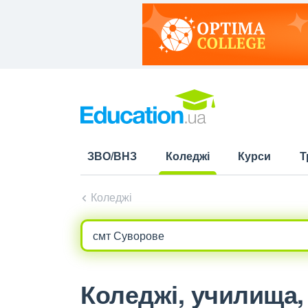
ЗВО/ВНЗ
Коледжі
Курси
Т
(current)
Коледжі
Коледжі, училища, 