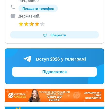
обл., 55500
Показати телефон
Державний.
Зберегти
Вступ 2026 у телеграмі
Підписатися