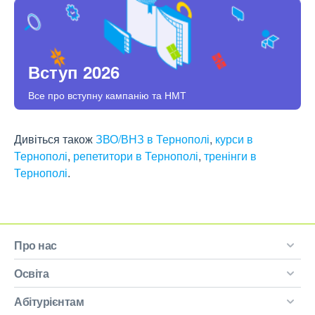
Вступ 2026
Все про вступну кампанію та НМТ
Дивіться також
ЗВО/ВНЗ в Тернополі
,
курси в
Тернополі
,
репетитори в Тернополі
,
тренінги в
Тернополі
.
Про нас
Освіта
Абітурієнтам