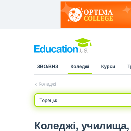
ЗВО/ВНЗ
Коледжі
Курси
Т
(current)
Коледжі
Коледжі, училища, 