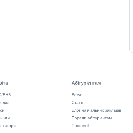
віта
Абітурієнтам
О/ВНЗ
Вступ
еджі
Статті
рси
Блог навчальних закладів
нінги
Поради абітурієнтам
петитори
Професії