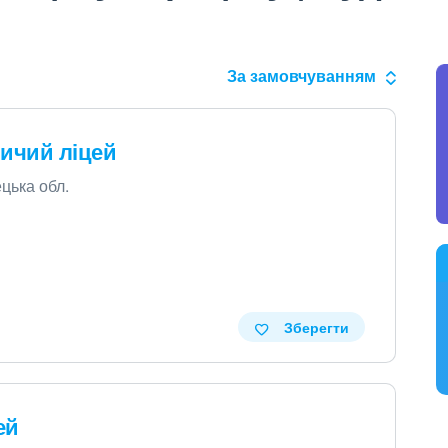
За замовчуванням
ничий ліцей
ецька обл.
Зберегти
ей