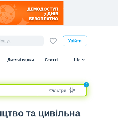
Увійти
Дитячі садки
Статті
Ще
2
Фільтри
ицтво та цивільна