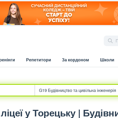
ренінги
Репетитори
За кордоном
Школи
ліцеї у Торецьку | Будівн