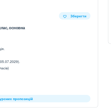
Зберегти
клас, основна
ія.
05.07.2029).
ласів)
курсних пропозицій