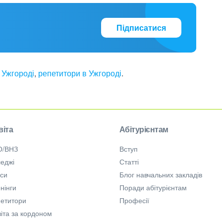
Підписатися
 Ужгороді
,
репетитори в Ужгороді
.
віта
Абітурієнтам
О/ВНЗ
Вступ
еджі
Статті
рси
Блог навчальних закладів
нінги
Поради абітурієнтам
петитори
Професії
іта за кордоном