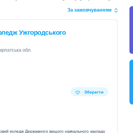
За замовчуванням
оледж Ужгородського
карпатська обл.
Зберегти
овий коледж Державного вищого навчального закладу