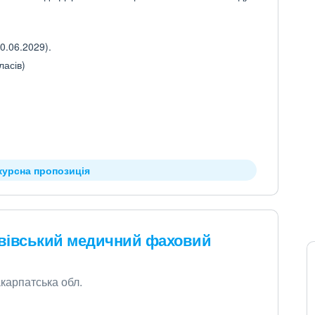
0.06.2029).
ласів)
курсна пропозиція
вівський медичний фаховий
акарпатська обл.