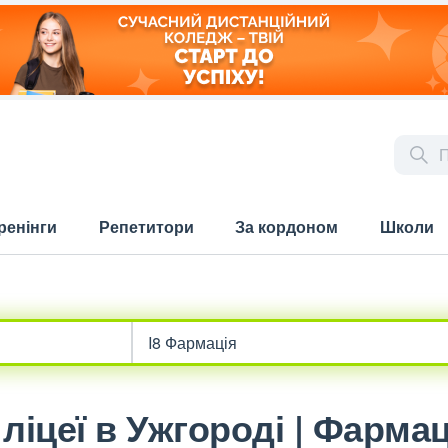
ренінги
Репетитори
За кордоном
Школи
ліцеї в Ужгороді | Фармац