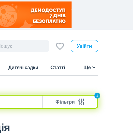
Увійти
Дитячі садки
Статті
Ще
2
Фільтри
ія