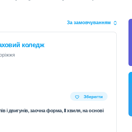
За замовчуванням
аховий коледж
поріжжя
Зберегти
 і двигунів, заочна форма, II хвиля, на основі