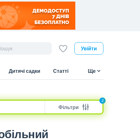
Увійти
Дитячі садки
Статті
Ще
2
Фільтри
мобільний