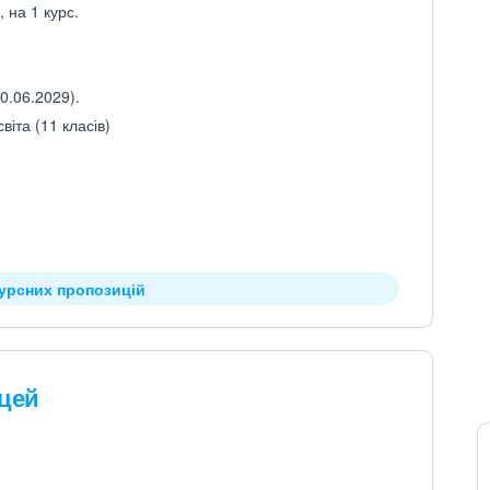
 на 1 курс.
0.06.2029).
іта (11 класів)
курсних пропозицій
іцей