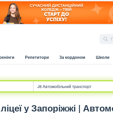
ренінги
Репетитори
За кордоном
Школи
ліцеї у Запоріжжі | Авто