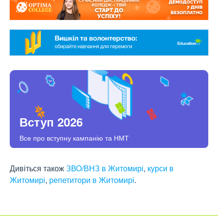
Вступ 2026
Все про вступну кампанію та НМТ
Дивіться також
ЗВО/ВНЗ в Житомирі
,
курси в
Житомирі
,
репетитори в Житомирі
.