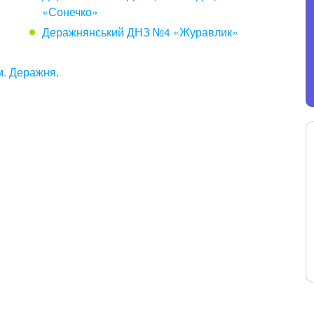
«Сонечко»
Деражнянський ДНЗ №4 «Журавлик»
м. Деражня
.