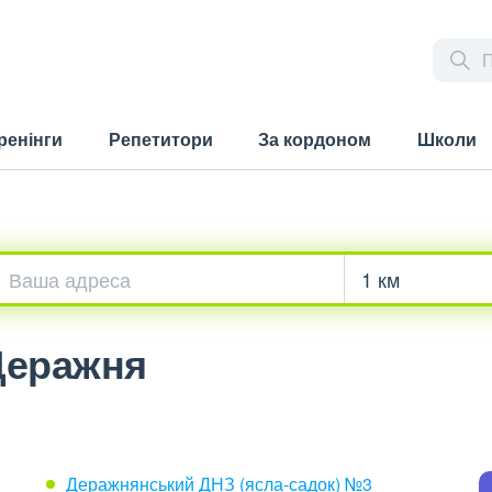
ренінги
Репетитори
За кордоном
Школи
 Деражня
Деражнянський ДНЗ (ясла-садок) №3