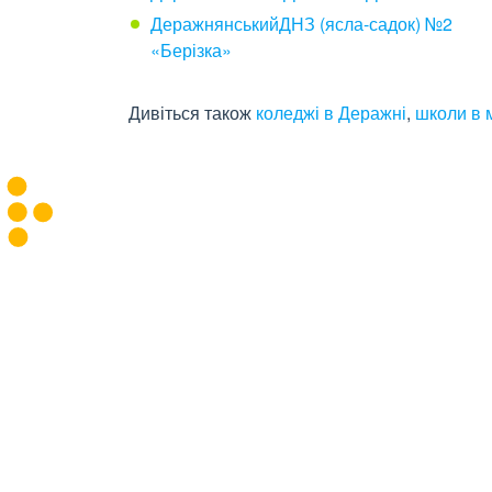
ДеражнянськийДНЗ (ясла-садок) №2
«Берізка»
Дивіться також
коледжі в Деражні
,
школи в 