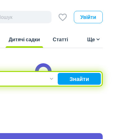
Увійти
Дитячі садки
Статті
Ще
(current)
Знайти