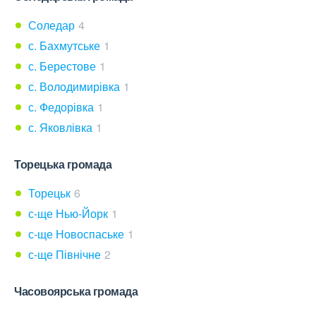
Соледар
4
с. Бахмутське
1
с. Берестове
1
с. Володимирівка
1
с. Федорівка
1
с. Яковлівка
1
Торецька громада
Торецьк
6
с-ще Нью-Йорк
1
с-ще Новоспаське
1
с-ще Північне
2
Часовоярська громада