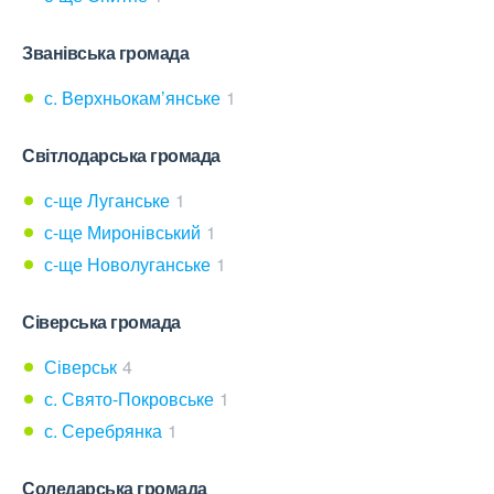
Званівська громада
с. Верхньокам’янське
1
Світлодарська громада
с-ще Луганське
1
с-ще Миронівський
1
с-ще Новолуганське
1
Сіверська громада
Сіверськ
4
с. Свято-Покровське
1
с. Серебрянка
1
Соледарська громада