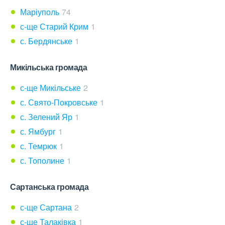
Маріуполь
74
с-ще Старий Крим
1
с. Бердянське
1
Микільська громада
с-ще Микільське
2
с. Свято-Покровське
1
с. Зелений Яр
1
с. Ямбург
1
с. Темрюк
1
с. Тополине
1
Сартанська громада
с-ще Сартана
2
с-ще Талаківка
1