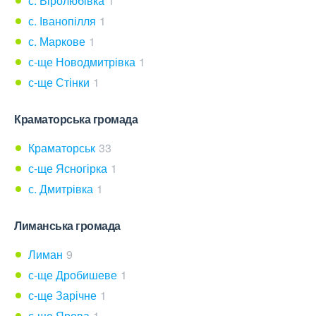
с. Віролюбівка
1
с. Іванопілля
1
с. Маркове
1
с-ще Новодмитрівка
1
с-ще Стінки
1
Краматорська громада
Краматорськ
33
с-ще Ясногірка
1
с. Дмитрівка
1
Лиманська громада
Лиман
9
с-ще Дробишеве
1
с-ще Зарічне
1
с-ще Ярова
1