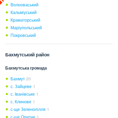
Волноваський
Кальміуський
Краматорський
Маріупольський
Покровський
Бахмутський район
Бахмутська громада
Бахмут
20
с. Зайцеве
1
с. Іванівське
1
с. Клинове
1
с-ще Зеленопілля
1
с-ще Опитне
1