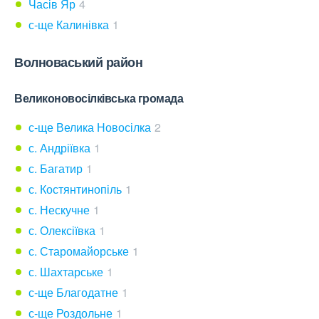
Часів Яр
4
с-ще Калинівка
1
Волноваський район
Великоновосілківська громада
с-ще Велика Новосілка
2
с. Андріївка
1
с. Багатир
1
с. Костянтинопіль
1
с. Нескучне
1
с. Олексіївка
1
с. Старомайорське
1
с. Шахтарське
1
с-ще Благодатне
1
с-ще Роздольне
1