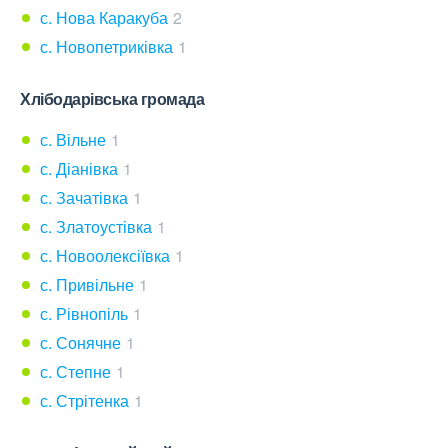
с. Нова Каракуба
2
с. Новопетриківка
1
Хлібодарівська громада
с. Вільне
1
с. Діанівка
1
с. Зачатівка
1
с. Златоустівка
1
с. Новоолексіївка
1
с. Привільне
1
с. Рівнопіль
1
с. Сонячне
1
с. Степне
1
с. Стрітенка
1