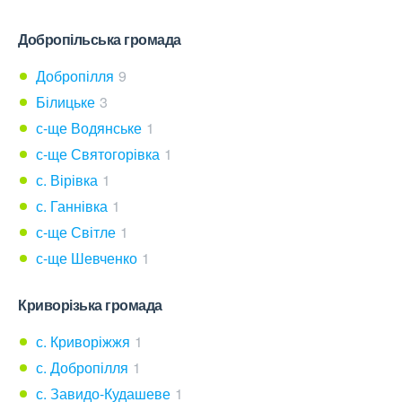
Добропільська громада
Добропілля
9
Білицьке
3
с-ще Водянське
1
с-ще Святогорівка
1
с. Вірівка
1
с. Ганнівка
1
с-ще Світле
1
с-ще Шевченко
1
Криворізька громада
с. Криворіжжя
1
с. Добропілля
1
с. Завидо-Кудашеве
1