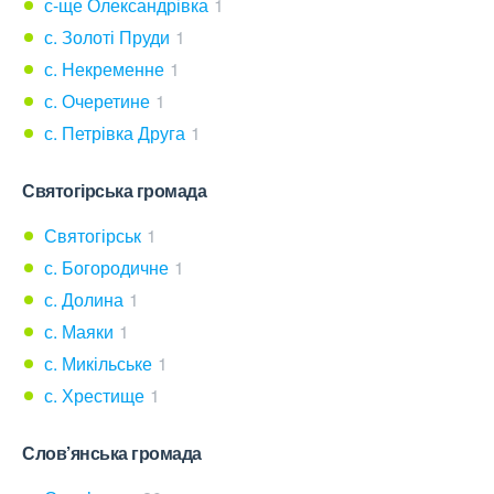
с-ще Олександрівка
1
с. Золоті Пруди
1
с. Некременне
1
с. Очеретине
1
с. Петрівка Друга
1
Святогірська громада
Святогірськ
1
с. Богородичне
1
с. Долина
1
с. Маяки
1
с. Микільське
1
с. Хрестище
1
Слов’янська громада