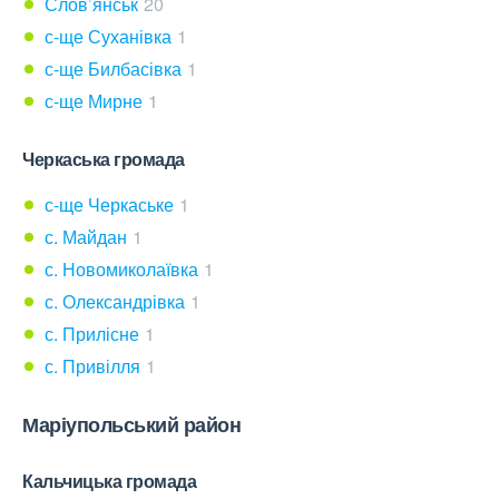
Слов’янськ
20
с-ще Суханівка
1
с-ще Билбасівка
1
с-ще Мирне
1
Черкаська громада
с-ще Черкаське
1
с. Майдан
1
с. Новомиколаївка
1
с. Олександрівка
1
с. Прилісне
1
с. Привілля
1
Маріупольський район
Кальчицька громада