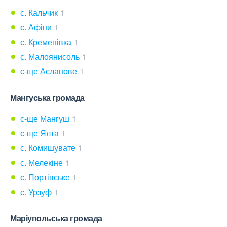
с. Кальчик
1
с. Афіни
1
с. Кременівка
1
с. Малоянисоль
1
с-ще Асланове
1
Мангуська громада
с-ще Мангуш
1
с-ще Ялта
1
с. Комишувате
1
с. Мелекіне
1
с. Портівське
1
с. Урзуф
1
Маріупольська громада