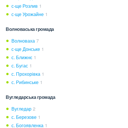
с-ще Розлив
1
с-ще Урожайне
1
Волноваська громада
Волноваха
7
с-ще Донське
1
с. Ближнє
1
с. Бугас
1
с. Прохорівка
1
с. Рибинське
1
Вугледарська громада
Вугледар
2
с. Березове
1
с. Богоявленка
1