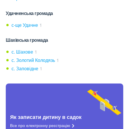
Удачненська громада
с-ще Удачне
1
Шахівська громада
с. Шахове
1
с. Золотий Колодязь
1
с. Заповідне
1
Як записати дитину в садок
Все про електронну
реєстрацію