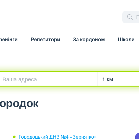
ренінги
Репетитори
За кордоном
Школи
Городок
Городоцький ДНЗ №4 «Зернятко»