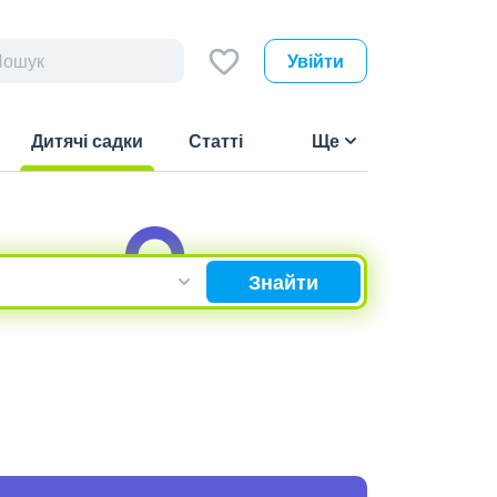
Увійти
Дитячі садки
Статті
Ще
(current)
Знайти