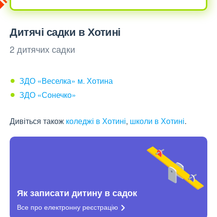
Дитячі садки в Хотині
2 дитячих садки
ЗДО «Веселка» м. Хотина
ЗДО «Сонечко»
Дивіться також
коледжі в Хотині
,
школи в Хотині
.
Як записати дитину в садок
Все про електронну
реєстрацію