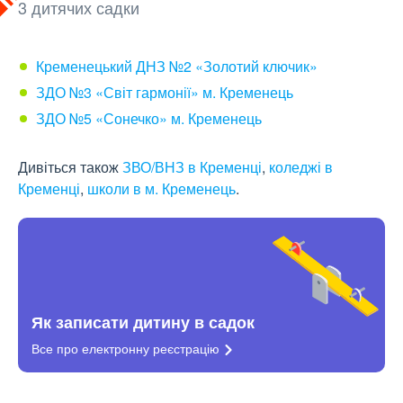
3 дитячих садки
Кременецький ДНЗ №2 «Золотий ключик»
ЗДО №3 «Світ гармонії» м. Кременець
ЗДО №5 «Сонечко» м. Кременець
Дивіться також
ЗВО/ВНЗ в Кременці
,
коледжі в
Кременці
,
школи в м. Кременець
.
Як записати дитину в садок
Все про електронну
реєстрацію