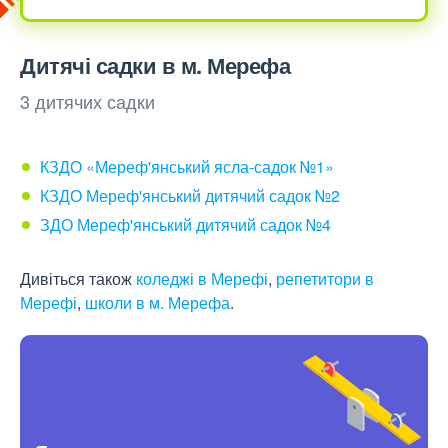
Дитячі садки в м. Мерефа
3 дитячих садки
КЗДО «Мереф'янський ясла-садок №1»
КЗДО Мереф'янський дитячий садок №2
ЗДО Мереф'янський дитячий садок №4
Дивіться також
коледжі в Мерефі
,
репетитори в
Мерефі
,
школи в м. Мерефа
.