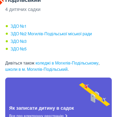
4 дитячих садки
ЗДО №1
ЗДО №2 Могилів-Подільської міської ради
ЗДО №3
ЗДО №5
Дивіться також
коледжі в Могилів-Подільському
,
школи в м. Могилів-Подільський
.
Як записати дитину в садок
Все про електронну
реєстрацію