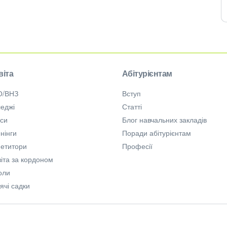
віта
Абітурієнтам
О/ВНЗ
Вступ
еджі
Статті
рси
Блог навчальних закладів
нінги
Поради абітурієнтам
петитори
Професії
іта за кордоном
оли
ячі садки