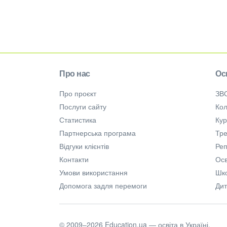
Про нас
Ос
Про проєкт
ЗВ
Послуги сайту
Кол
Статистика
Ку
Партнерська програма
Тре
Відгуки клієнтів
Ре
Контакти
Осв
Умови використання
Шк
Допомога задля перемоги
Дит
© 2009–2026 Education.ua — освіта в Україні.