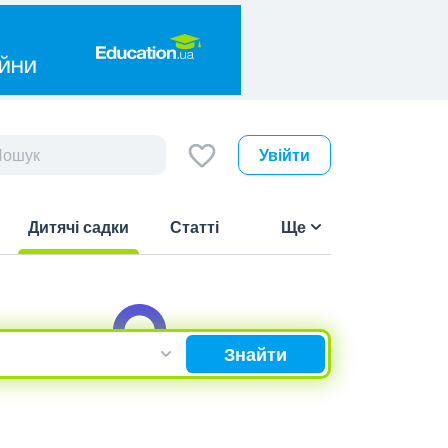
Увійти
Дитячі садки
Статті
Ще
(current)
Знайти