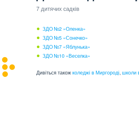
7 дитячих садків
ЗДО №2 »Оленка»
ЗДО №5 «Сонечко»
ЗДО №7 «Яблунька»
ЗДО №10 «Веселка»
Дивіться також
коледжі в Миргороді
,
школи 