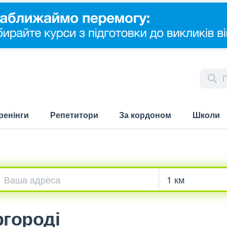
ренінги
Репетитори
За кордоном
Школи
ргороді