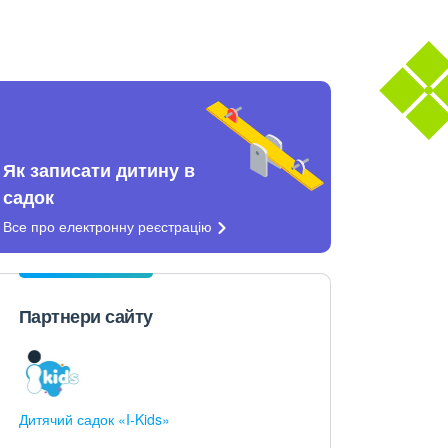
Як записати дитину в
садок
Все про електронну
реєстрацію
Партнери сайту
Дитячий садок «I-Kids»