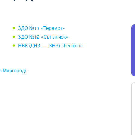
ЗДО №11 «Теремок»
ЗДО №12 «Світлячок»
НВК (ДНЗ. — ЗНЗ) «Гелікон»
в Миргороді
.