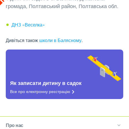
громада, Полтавський район, Полтавська обл.
ДНЗ «Веселка»
Дивіться також
школи в Балясному
.
Як записати дитину в садок
Все про електронну
реєстрацію
Про нас