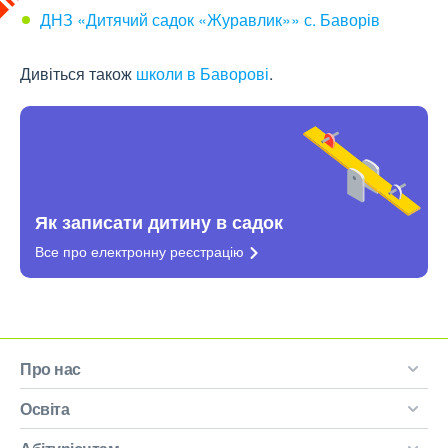
ДНЗ «Дитячий садок «Журавлик»» с. Баворів
Дивіться також
школи в Баворові
.
Як записати дитину в садок
Все про електронну
реєстрацію
Про нас
Освіта