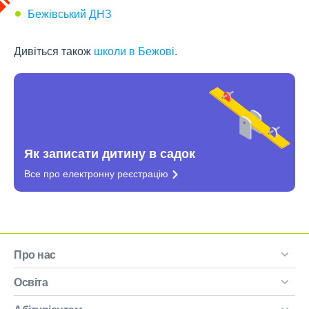
Бежівський ДНЗ
Дивіться також
школи в Бежові
.
Як записати дитину в садок
Все про електронну
реєстрацію
Про нас
Освіта